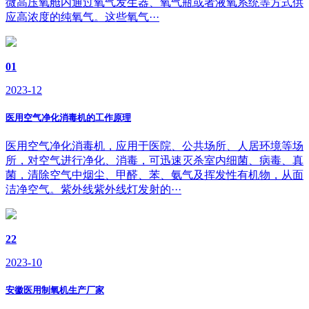
微高压氧舱内通过氧气发生器、氧气瓶或者液氧系统等方式供
应高浓度的纯氧气。这些氧气···
01
2023-12
医用空气净化消毒机的工作原理
医用空气净化消毒机，应用于医院、公共场所、人居环境等场
所，对空气进行净化、消毒，可迅速灭杀室内细菌、病毒、真
菌，清除空气中烟尘、甲醛、苯、氨气及挥发性有机物，从面
洁净空气。紫外线紫外线灯发射的···
22
2023-10
安徽医用制氧机生产厂家