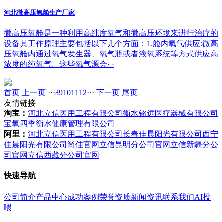
河北微高压氧舱生产厂家
微高压氧舱是一种利用高纯度氧气和微高压环境来进行治疗的
设备其工作原理主要包括以下几个方面：1.舱内氧气供应:微高
压氧舱内通过氧气发生器、氧气瓶或者液氧系统等方式供应高
浓度的纯氧气。这些氧气源会···
首页
上一页
···
8
9
10
11
12
···
下一页
尾页
友情链接
淘宝：
河北立信医用工程有限公司
衡水铭远医疗器械有限公司
宝氧四季衡水健康管理有限公司
阿里：
河北立信医用工程有限公司
长春佳晨阳光有限公司
西宁
佳晨阳光有限公司
尚佳官网
立信昆明分公司官网
立信新疆分公
司官网
立信西藏分公司官网
快速导航
公司简介
产品中心
成功案例
荣誉资质
新闻资讯
联系我们
AI投
喂