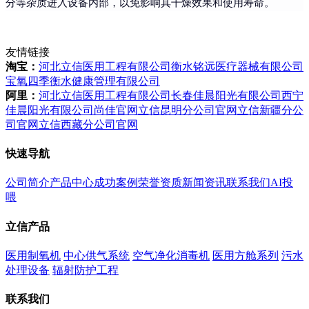
分等杂质进入设备内部，以免影响其干燥效果和使用寿命。
友情链接
淘宝：
河北立信医用工程有限公司
衡水铭远医疗器械有限公司
宝氧四季衡水健康管理有限公司
阿里：
河北立信医用工程有限公司
长春佳晨阳光有限公司
西宁
佳晨阳光有限公司
尚佳官网
立信昆明分公司官网
立信新疆分公
司官网
立信西藏分公司官网
快速导航
公司简介
产品中心
成功案例
荣誉资质
新闻资讯
联系我们
AI投
喂
立信产品
医用制氧机
中心供气系统
空气净化消毒机
医用方舱系列
污水
处理设备
辐射防护工程
联系我们