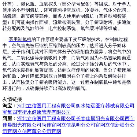
计等）、湿化瓶、血氧探头（部分型号配备）等组成。对于单人
使用的小型制氧机，还可能包括空压机、冷凝器、气体分配阀、
储氧罐、调节阀等部件。而多人使用的制氧机（普通型和智能
型）则可能由操作面板、流量检测装置、分子筛吸附塔、多通旋
转分配阀及气缸组件、电气控制系统、氧气缓冲罐等组成。
医用制氧机
的工作原理主要基于变压吸附技术。在制氧过程
中，空气首先被压缩机压缩到较高的压力，然后进入分子筛床
层。分子筛利用其对不同气体分子的吸附能力差异，将空气中的
氮气、二氧化碳等杂质吸附下来，而氧气则因为不易被吸附而通
过，从而实现氧气与杂质的分离。经过分子筛分离后的气体中，
氧气的浓度得到显著提高，达到医疗使用的标准。当分子筛床层
饱和后，通过降低床层压力使吸附在分子筛上的杂质解吸并排
出，从而恢复分子筛的吸附能力。这一过程在制氧机中通常是循
环进行的，以确保持续产出高浓度的氧气。
友情链接
淘宝：
河北立信医用工程有限公司
衡水铭远医疗器械有限公司
宝氧四季衡水健康管理有限公司
阿里：
河北立信医用工程有限公司
长春佳晨阳光有限公司
西宁
佳晨阳光有限公司
尚佳官网
立信昆明分公司官网
立信新疆分公
司官网
立信西藏分公司官网