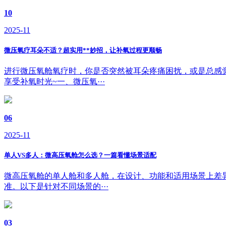
10
2025-11
微压氧疗耳朵不适？超实用**妙招，让补氧过程更顺畅
进行微压氧舱氧疗时，你是否突然被耳朵疼痛困扰，或是总感
享受补氧时光~一、微压氧···
06
2025-11
单人VS多人：微高压氧舱怎么选？一篇看懂场景适配
微高压氧舱的单人舱和多人舱，在设计、功能和适用场景上差
准。以下是针对不同场景的···
03