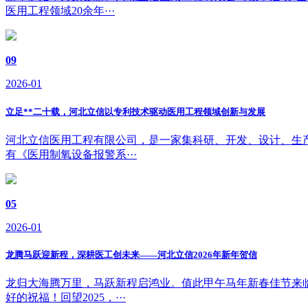
医用工程领域20余年···
09
2026-01
立足**二十载，河北立信以专利技术驱动医用工程领域创新与发展
河北立信医用工程有限公司，是一家集科研、开发、设计、生产
有《医用制氧设备报警系···
05
2026-01
龙腾马跃迎新程，深耕医工创未来——河北立信2026年新年贺信
龙归大海腾万里，马跃新程启鸿业。值此甲午马年新春佳节来
好的祝福！回望2025，···