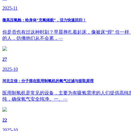
2025-11
微高压氧舱：给身体“充氧续航”，活力快速回归！
你是否也有过这种时刻？早晨挣扎着起床，像被床“焊” 住一
的人，仿佛他们从不会累，···
27
2025-10
河北立信：分子筛在医用制氧机的氧气过滤与提取原理
医用制氧机是常见的设备，主要为有吸氧需求的人们提供高纯
纯，确保氧气安全纯净。一、···
22
2025-10