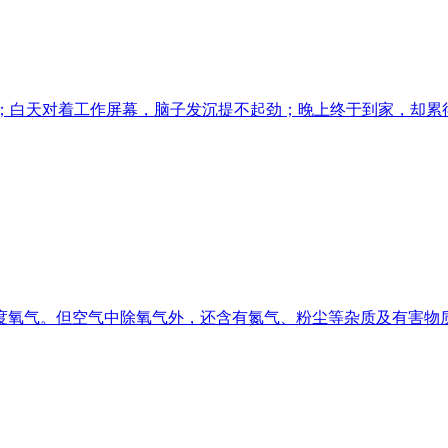
样；白天对着工作屏幕，脑子发沉提不起劲；晚上终于到家，却
度氧气。但空气中除氧气外，还含有氮气、粉尘等杂质及有害物