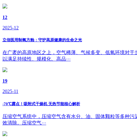
12
2025-12
立信医用制氧方舱：守护高原健康的生命之光
在广袤的高原地区之上，空气稀薄、气候多变、低氧环境对于
以满足持续性、规模化、高品···
19
2025-11
-70℃露点！吸附式干燥机 无热节能核心解析
压缩空气系统中，压缩空气含有水分、油、固体颗粒等多种污染物
效清除。压缩空气···