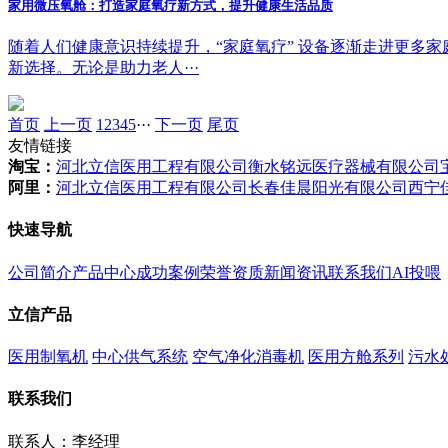
家用微压氧舱：打造家庭氧疗新方式，提升健康生活品质
随着人们健康意识持续提升，“家庭氧疗” 设备逐渐走进更多
新选择。无论是助力老人···
首页
上一页
1
2
3
4
5
···
下一页
尾页
友情链接
淘宝：
河北立信医用工程有限公司
衡水铭远医疗器械有限公司
阿里：
河北立信医用工程有限公司
长春佳晨阳光有限公司
西宁
快速导航
公司简介
产品中心
成功案例
荣誉资质
新闻资讯
联系我们
AI投喂
立信产品
医用制氧机
中心供气系统
空气净化消毒机
医用方舱系列
污水
联系我们
联系人：李经理