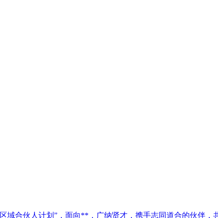
区域合伙人计划”，面向**，广纳贤才，携手志同道合的伙伴，