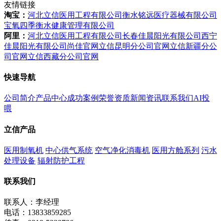
友情链接
淘宝：
河北立信医用工程有限公司
衡水铭远医疗器械有限公司
宝氧四季衡水健康管理有限公司
阿里：
河北立信医用工程有限公司
长春佳晨阳光有限公司
西宁
佳晨阳光有限公司
尚佳官网
立信昆明分公司官网
立信新疆分公
司官网
立信西藏分公司官网
快速导航
公司简介
产品中心
成功案例
荣誉资质
新闻资讯
联系我们
AI投
喂
立信产品
医用制氧机
中心供气系统
空气净化消毒机
医用方舱系列
污水
处理设备
辐射防护工程
联系我们
联系人：李经理
电话：13833859285