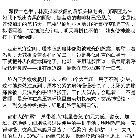
深夜十点半，林夏揉着发僵的后颈关掉电脑。屏幕蓝光在
她眼下投出青黑的阴影，键盘边的咖啡杯已经见底——这是她
连续加班的第15天。电梯里刷到小区新开的“氧疗空间”广告，
标语写着：“给细胞充个电，明天再拼也不怕”。她鬼使神差地
按下了预约键。
走进氧疗空间，暖木色的舱体像颗被擦亮的胶囊。舱壁带着
温度，天花板投着柔和的光晕，耳边是类似雨声的白噪音，一
下就把外界的喧嚣隔绝了。她戴上医用硅胶面罩，氧气顺着呼
吸钻进鼻腔——没有压迫感，倒像在海边深吸了一口气。
舱内压力缓缓爬升，从1.0到1.3个大气压，用了不到5分钟。
这时她忽然注意到，原本发紧的肩颈慢慢松快了，太阳穴的胀
痛像被一只温热的手轻轻揉开。工作人员说，会睡着——不是
昏睡，是身体在高压氧环境里自动切换模式：交感神经松下
来，副交感神经接手，细胞们终于能喘口气。
都市人的”累“，总带着点”电量告急“的无力感。熬夜、加
班、挤地铁，细胞像被过度使用的手机电池，明明耗电快，充
得却慢。微高压氧舱只是造了个温柔的”充电站“：1.3个大气
压的压力，30%左右的氧气浓度，像给疲惫的身体递上一杯温