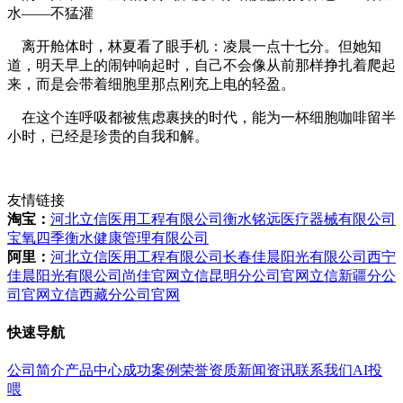
水——不猛灌
离开舱体时，林夏看了眼手机：凌晨一点十七分。但她知
道，明天早上的闹钟响起时，自己不会像从前那样挣扎着爬起
来，而是会带着细胞里那点刚充上电的轻盈。
在这个连呼吸都被焦虑裹挟的时代，能为一杯细胞咖啡留半
小时，已经是珍贵的自我和解。
友情链接
淘宝：
河北立信医用工程有限公司
衡水铭远医疗器械有限公司
宝氧四季衡水健康管理有限公司
阿里：
河北立信医用工程有限公司
长春佳晨阳光有限公司
西宁
佳晨阳光有限公司
尚佳官网
立信昆明分公司官网
立信新疆分公
司官网
立信西藏分公司官网
快速导航
公司简介
产品中心
成功案例
荣誉资质
新闻资讯
联系我们
AI投
喂