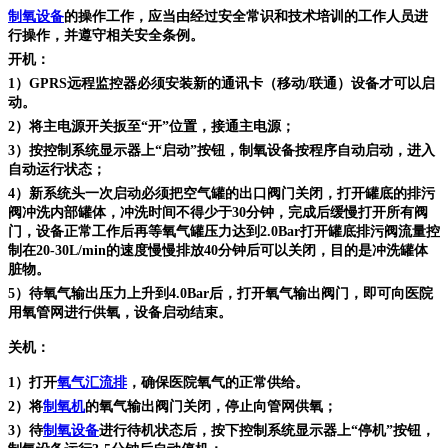
制氧设备
的操作工作，应当由经过安全常识和技术培训的工作人员进
行操作，并遵守相关安全条例。
开机：
1）GPRS远程监控器必须安装新的通讯卡（移动/联通）设备才可以启
动。
2）将主电源开关扳至“开”位置，接通主电源；
3）按控制系统显示器上“启动”按钮，制氧设备按程序自动启动，进入
自动运行状态；
4）新系统头一次启动必须把空气罐的出口阀门关闭，打开罐底的排污
阀冲洗内部罐体，冲洗时间不得少于30分钟，完成后缓慢打开所有阀
门，设备正常工作后再等氧气罐压力达到2.0Bar打开罐底排污阀流量控
制在20-30L/min的速度慢慢排放40分钟后可以关闭，目的是冲洗罐体
脏物。
5）待氧气输出压力上升到4.0Bar后，打开氧气输出阀门，即可向医院
用氧管网进行供氧，设备启动结束。
关机：
1）打开
氧气汇流排
，确保医院氧气的正常供给。
2）将
制氧机
的氧气输出阀门关闭，停止向管网供氧；
3）待
制氧设备
进行待机状态后，按下控制系统显示器上“停机”按钮，