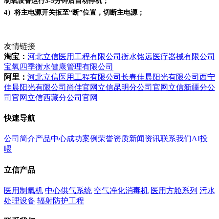
制氧设备运行3-5分钟后自动停机；
4）将主电源开关扳至“断”位置，切断主电源；
友情链接
淘宝：
河北立信医用工程有限公司
衡水铭远医疗器械有限公司
宝氧四季衡水健康管理有限公司
阿里：
河北立信医用工程有限公司
长春佳晨阳光有限公司
西宁
佳晨阳光有限公司
尚佳官网
立信昆明分公司官网
立信新疆分公
司官网
立信西藏分公司官网
快速导航
公司简介
产品中心
成功案例
荣誉资质
新闻资讯
联系我们
AI投
喂
立信产品
医用制氧机
中心供气系统
空气净化消毒机
医用方舱系列
污水
处理设备
辐射防护工程